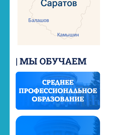
Балашов
Камышин
| МЫ ОБУЧАЕМ